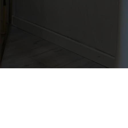
Unsere Adresse
Name:
Sarp Kosmetik
Adresse:
Hauptstraße 11,
85579
Neubiberg
Firmenname:
Sarp Kosmetik
Unternehmensform:
Einzelunternehmen
Name des gesetzlichen Vertreters:
Sarp
E-Mail:
info@sarp-kosmetik.de